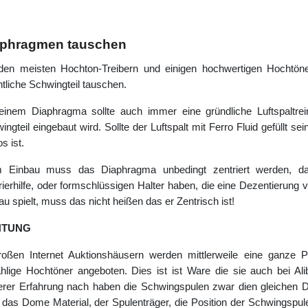
aphragmen tauschen
den meisten Hochton-Treibern und einigen hochwertigen Hochtön
ntliche Schwingteil tauschen.
einem Diaphragma sollte auch immer eine gründliche Luftspaltre
ingteil eingebaut wird. Sollte der Luftspalt mit Ferro Fluid gefüllt se
s ist.
 Einbau muss das Diaphragma unbedingt zentriert werden, da n
rierhilfe, oder formschlüssigen Halter haben, die eine Dezentierun
au spielt, muss das nicht heißen das er Zentrisch ist!
HTUNG
roßen Internet Auktionshäusern werden mittlerweile eine ganze 
hlige Hochtöner angeboten. Dies ist ist Ware die sie auch bei Al
rer Erfahrung nach haben die Schwingspulen zwar dien gleichen 
 das Dome Material, der Spulenträger, die Position der Schwingspul