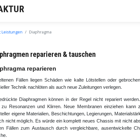
AKTUR
t Leistungen
Diaphragma
phragmen reparieren & tauschen
phragma reparieren
eltenen Fällen liegen Schäden wie kalte Lötstellen oder gebrochen
ieller Technik nachlöten als auch neue Zuleitungen verlegen.
edrückte Diaphragmen können in der Regel nicht repariert werden.
t zu Resonanzen und Klirren. Neue Membranen einziehen kann zw
teller eigene Materialien, Beschichtungen, Legierungen, Materialstä
ch nicht möglich. Es würde ein komplett neues Chassis mit nicht ab
en Fällen zum Austausch durch vergleichbare, ausentwickelte C
he.