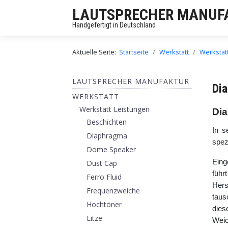
LAUTSPRECHER MANUF
Handgefertigt in Deutschland
Aktuelle Seite:
Startseite
Werkstatt
Werkstat
LAUTSPRECHER MANUFAKTUR
Dia
WERKSTATT
Werkstatt Leistungen
Dia
Beschichten
In s
Diaphragma
spez
Dome Speaker
Eing
Dust Cap
führ
Ferro Fluid
Hers
Frequenzweiche
taus
Hochtöner
dies
Litze
Weic